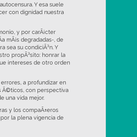
autocensura. Y esa suele
rcer con dignidad nuestra
onio, y por carÃ¡cter
dÃ­a mÃ¡s degradadas-, de
ra sea su condiciÃ³n. Y
tro propÃ³sito: honrar la
que intereses de otro orden
 errores, a profundizar en
s Ã©ticos, con perspectiva
e una vida mejor.
eras y los compaÃ±eros
 por la plena vigencia de