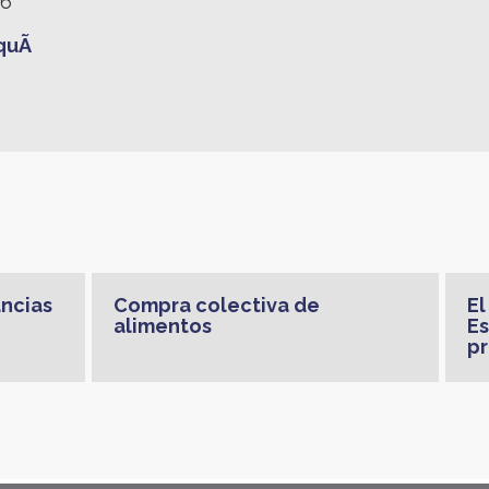
26
quÃ­
ancias
Compra colectiva de
El
alimentos
Es
pr