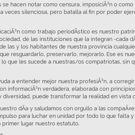
s se hacen notar como censura, imposiciÃ³n o como 
 a veces silenciosa, pero batalla al fin por poder eje
aciÃ³n como trabajo periodÃ­stico es nuestro patrim
 sociedad, de las instituciones que la integran -cada 
 de las y los habitantes de nuestra provincia cualquie
ue resguardarlo, preservarlo, mejorarlo. Ese es nues
, lo que les sucede a nuestras/os compatriotas, sin 
uda a entender mejor nuestra profesiÃ³n, a corregir
con informaciÃ³n verdadera, elaborada con principio
diversidad, puede transformar la realidad en vista d
nuestro dÃ­a y saludamos con orgullo a las compaÃ±
mpulso para luchar en unidad por todo lo que falta y
 primer lugar nuestro estatuto.