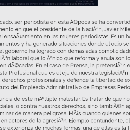
cado, ser periodista en esta Ã©poca se ha convertid
nto en que el presidente de la NaciÃ³n, Javier Mile
ial ensaÃ±amiento en las mujeres periodistas. Es un 
mentos y ha generado situaciones donde el odio se 
, el gobierno ha logrado con demasiadas complicida
Ã³n laboral que lo Ãºnico que reforma y anula son lo
en dÃ©cadas. En el caso de Prensa, la pretensiÃ³n e
ista Profesional que es el eje de nuestra legislaciÃ³n
s, derechos profesionales y defiende la libertad de e
atuto del Empleado Administrativo de Empresas Period
uncia de este mÃºltiple malestar. Es tratar de que n
ciales, o contra nuestros derechos, sino tambiÃ©n 
minar de manera peligrosa. MÃ¡s cuando quienes so
en actores de la agresiÃ³n. Ejemplo contundente, el
a se exterioriza de muchas formas; una de ellas es la 