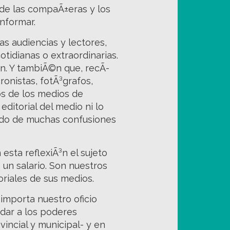
 de las compaÃ±eras y los
nformar.
 audiencias y lectores,
tidianas o extraordinarias.
³n. Y tambiÃ©n que, recÃ­
onistas, fotÃ³grafos,
os de los medios de
ditorial del medio ni lo
 nudo de muchas confusiones
esta reflexiÃ³n el sujeto
n salario. Son nuestros
oriales de sus medios.
importa nuestro oficio
dar a los poderes
incial y municipal- y en