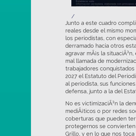
/
Junto a este cuadro compli
reales desde el mismo mome
los periodistas, con espec
derramado hacia otros esta
agravar mÃ¡s la situaciÃ³n
mal llamada de modernizaci
trabajadores conquistados 
2027 el Estatuto del Period
al periodista, sus funcione
defensa, junto a la del Est
No es victimizaciÃ³n la den
mediÃ¡ticos o por redes so
coberturas que pueden ter
protegernos se convierten 
Grillo, y en lo que nos toc