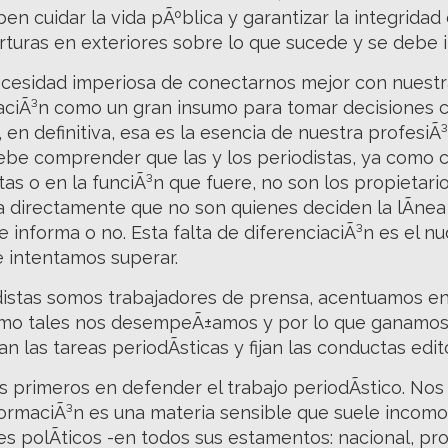
n cuidar la vida pÃºblica y garantizar la integridad
uras en exteriores sobre lo que sucede y se debe i
sidad imperiosa de conectarnos mejor con nuestras
aciÃ³n como un gran insumo para tomar decisiones co
en definitiva, esa es la esencia de nuestra profesiÃ
be comprender que las y los periodistas, ya como cr
as o en la funciÃ³n que fuere, no son los propietari
 directamente que no son quienes deciden la lÃ­nea e
se informa o no. Esta falta de diferenciaciÃ³n es el
e intentamos superar.
odistas somos trabajadores de prensa, acentuamos en 
mo tales nos desempeÃ±amos y por lo que ganamos u
 las tareas periodÃ­sticas y fijan las conductas edit
 primeros en defender el trabajo periodÃ­stico. Nos 
ormaciÃ³n es una materia sensible que suele incomo
 polÃ­ticos -en todos sus estamentos: nacional, prov