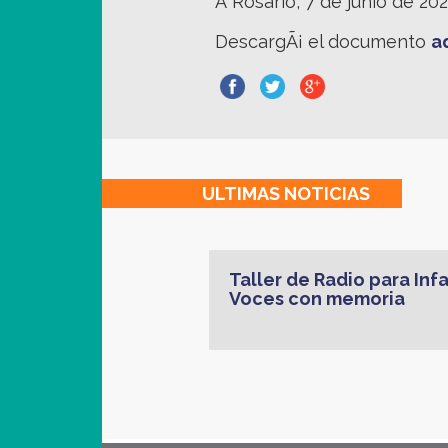
Â
Rosario, 7 de junio de 20
DescargÃ¡ el documento
a
ULTIMAS
NOTICIAS
Taller de Radio para Inf
Voces con memoria