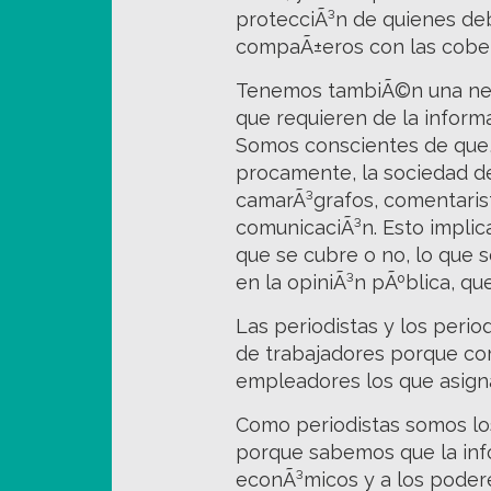
protecciÃ³n de quienes debe
compaÃ±eros con las cobert
Tenemos tambiÃ©n una nece
que requieren de la inform
Somos conscientes de que, 
procamente, la sociedad de
camarÃ³grafos, comentarist
comunicaciÃ³n. Esto implica
que se cubre o no, lo que 
en la opiniÃ³n pÃºblica, qu
Las periodistas y los peri
de trabajadores porque co
empleadores los que asignan
Como periodistas somos los
porque sabemos que la inf
econÃ³micos y a los poderes