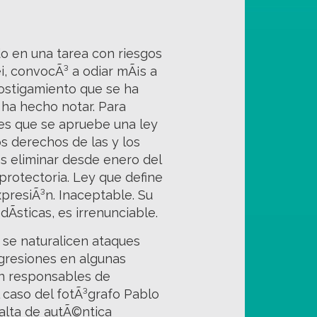
o en una tarea con riesgos
i, convocÃ³ a odiar mÃ¡s a
hostigamiento que se ha
ha hecho notar. Para
des que se apruebe una ley
s derechos de las y los
s eliminar desde enero del
 protectoria. Ley que define
xpresiÃ³n. Inaceptable. Su
Ã­sticas, es irrenunciable.
o se naturalicen ataques
agresiones en algunas
n responsables de
 caso del fotÃ³grafo Pablo
falta de autÃ©ntica